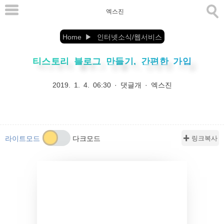
본
엑스진
문
으
Home
인터넷소식/웹서비스
로
티스토리 블로그 만들기, 간편한 가입
바
로
2019. 1. 4. 06:30
·
댓글개
·
엑스진
가
기
✚ 링크복사