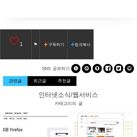
1
구독하기
링크복사






SNS 공유하기
관련글
최근글
추천글
인터넷소식/웹서비스
카테고리의 글