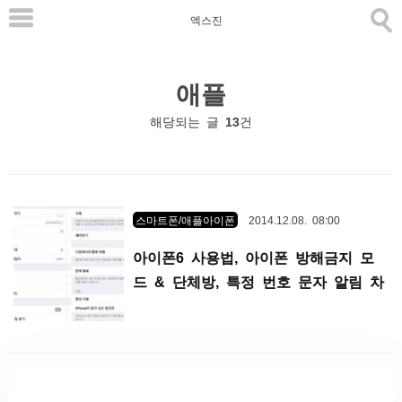
본
엑스진
문
으
애플
로
바
해당되는 글
13
건
로
가
기
스마트폰/애플아이폰
2014.12.08. 08:00
아이폰6 사용법, 아이폰 방해금지 모
드 & 단체방, 특정 번호 문자 알림 차
단 방법