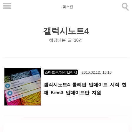
본
엑스진
문
으
갤럭시노트4
로
바
해당되는 글
16
건
로
가
기
스마트폰/삼성갤럭시
2015.02.12. 16:10
갤럭시노트4 롤리팝 업데이트 시작 현
재 Kies3 업데이트만 지원