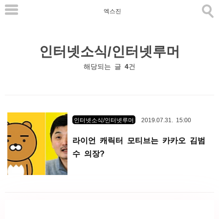
본
엑스진
문
으
인터넷소식/인터넷루머
로
바
해당되는 글
4
건
로
가
기
인터넷소식/인터넷루머
2019.07.31. 15:00
라이언 캐릭터 모티브는 카카오 김범
수 의장?