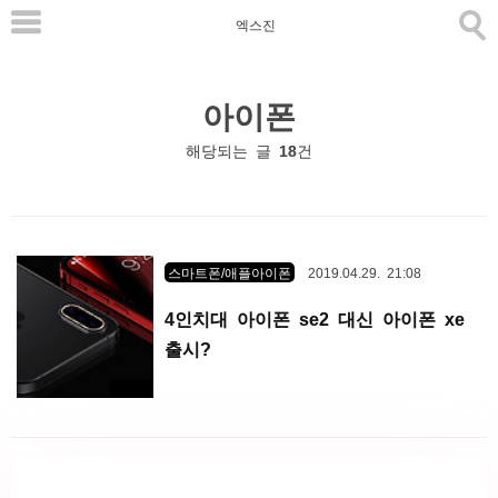
본
엑스진
문
으
아이폰
로
바
해당되는 글
18
건
로
가
기
스마트폰/애플아이폰
2019.04.29. 21:08
4인치대 아이폰 se2 대신 아이폰 xe
출시?