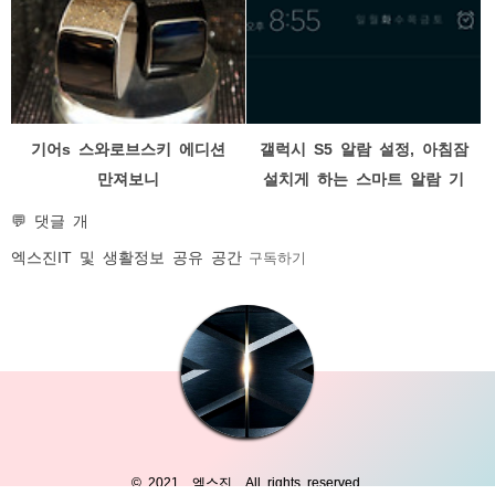
기어s 스와로브스키 에디션
갤럭시 S5 알람 설정, 아침잠
만져보니
설치게 하는 스마트 알람 기
능
💬 댓글 개
엑스진
IT 및 생활정보 공유 공간
구독하기
© 2021
엑스진
All rights reserved.