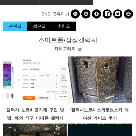






SNS 공유하기
관련글
최근글
추천글
스마트폰/삼성갤럭시
카테고리의 글
갤럭시 노트4 공기계 구입 방
갤럭시노트4 스와로브스키 에
법, 해외 직구 아마존 갤럭시
디션 케이스 후기
노트4 가격 이게 대안인가?