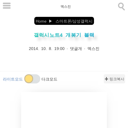
본
엑스진
문
으
Home
스마트폰/삼성갤럭시
로
갤럭시노트4 개봉기 블랙
바
로
2014. 10. 8. 19:00
·
댓글개
·
엑스진
가
기
✚ 링크복사