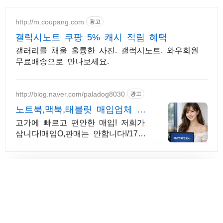
http://m.coupang.com
광고
갤럭시노트 쿠팡 5% 캐시 적립 혜택
갤러리를 채울 훌륭한 사진. 갤럭시노트, 와우회원
무료배송으로 만나보세요.
http://blog.naver.com/paladog8030
광고
노트북,맥북,태블릿 매입업체 저
희가 삽니다! 매입O판매X
고가에 빠르고 편안한 매입! 저희가
삽니다!매입O,판매는 안합니다!/17년
된 회사 저희가 고객님의 노트북/맥
북/태블릿PC(2015년식이후)를 삽니
다!매입해요/판매X