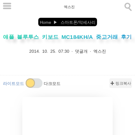
본
엑스진
문
으
Home
스마트폰/악세사리
로
애플 블루투스 키보드 MC184KH/A 중고거래 후기
바
로
2014. 10. 25. 07:30
·
댓글개
·
엑스진
가
기
✚ 링크복사