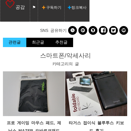
공감
구독하기
링크복사






SNS 공유하기
관련글
최근글
추천글
스마트폰/악세사리
카테고리의 글
프로 게이밍 마우스 패드, 제
타거스 접이식 블루투스 키보
닉스 MAZER 오바로크패드
드 후기