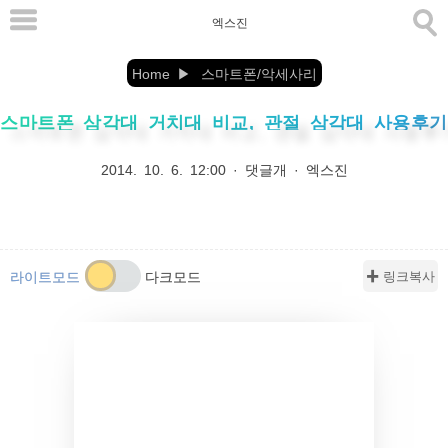
본
엑스진
문
으
Home
스마트폰/악세사리
로
스마트폰 삼각대 거치대 비교, 관절 삼각대 사용후기
바
로
2014. 10. 6. 12:00
·
댓글개
·
엑스진
가
기
✚ 링크복사