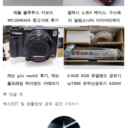
애플 블루투스 키보드
갤럭시 노트4 케이스, 구스페
MC184KH/A 중고거래 후기
리 달빛소나타 다이어리케이
스 후기
캐논 g1x mark2 후기, 캐논
2.4GB 5GB 듀얼밴드 공유기
풀프레임 하이엔드 카메라가
ipTIME 유무선공유기 A2004
필요한거 아님?
plus 개봉기
💬 댓글 개
엑스진
IT 및 생활정보 공유 공간
구독하기