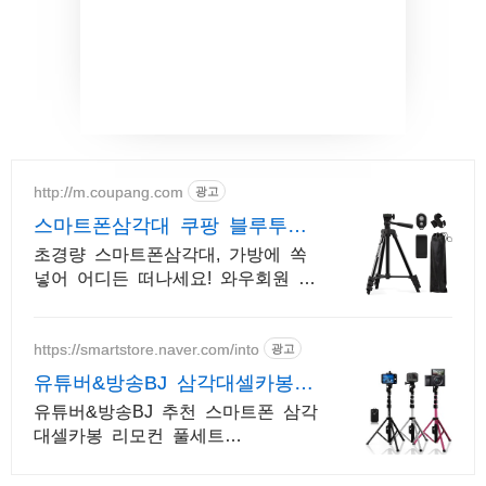
http://m.coupang.com
광고
스마트폰삼각대 쿠팡 블루투스
리모컨으로 편리하게
초경량 스마트폰삼각대, 가방에 쏙
넣어 어디든 떠나세요! 와우회원 무
료배송.
https://smartstore.naver.com/into
광고
유튜버&방송BJ 삼각대셀카봉
평일17시 주문까지 당일배송
유튜버&방송BJ 추천 스마트폰 삼각
대셀카봉 리모컨 풀세트
130CM~180CM