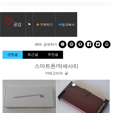
공감
구독하기
링크복사






SNS 공유하기
관련글
최근글
추천글
스마트폰/악세사리
카테고리의 글