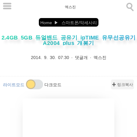
본
엑스진
문
으
Home
스마트폰/악세사리
로
2.4GB 5GB 듀얼밴드 공유기 ipTIME 유무선공유기
바
A2004 plus 개봉기
로
가
2014. 9. 30. 07:30
·
댓글개
·
엑스진
기
✚ 링크복사