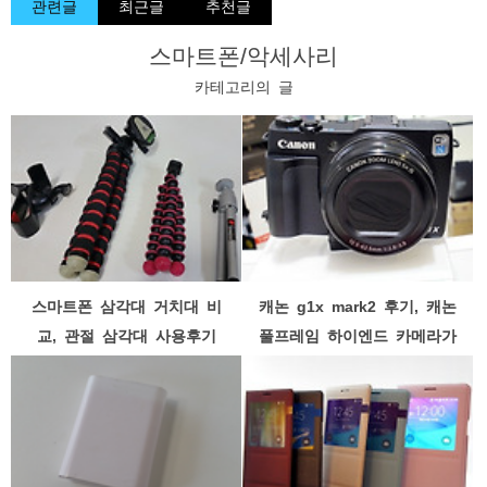
관련글
최근글
추천글
스마트폰/악세사리
카테고리의 글
스마트폰 삼각대 거치대 비
캐논 g1x mark2 후기, 캐논
교, 관절 삼각대 사용후기
풀프레임 하이엔드 카메라가
필요한거 아님?