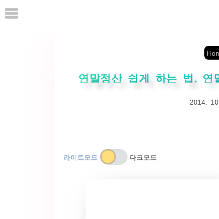
본
문
으
로
Ho
바
로
연말정산 쉽게 하는 법, 
가
2014. 10
기