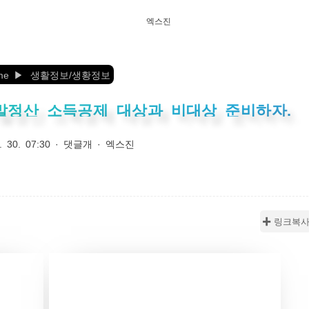
엑스진
me
생활정보/생황정보
연말정산 소득공제 대상과 비대상 준비하자.
. 30. 07:30
·
댓글개
·
엑스진
✚ 링크복