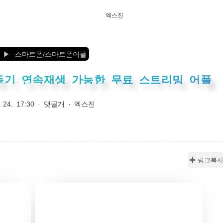
엑스진
스마트폰/스마트폰어플
듣기 연속재생 가능한 무료 스트리밍 어플
 24. 17:30
·
댓글개
·
엑스진
✚ 링크복