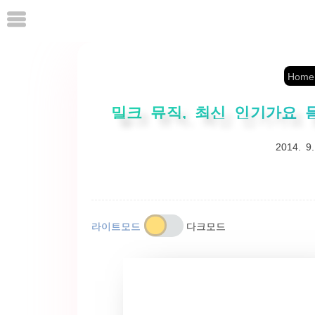
본
문
으
로
Home
바
로
밀크 뮤직, 최신 인기가요 
가
2014. 9.
기