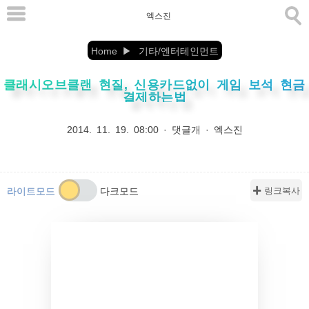
본
엑스진
문
으
Home
기타/엔터테인먼트
로
클래시오브클랜 현질, 신용카드없이 게임 보석 현금
바
결제하는법
로
가
2014. 11. 19. 08:00
·
댓글개
·
엑스진
기
✚ 링크복사