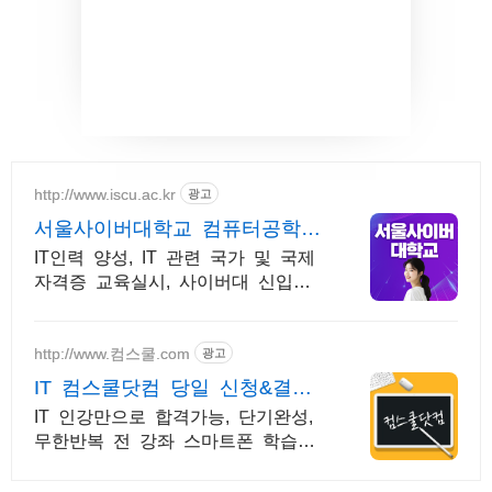
http://www.iscu.ac.kr
광고
서울사이버대학교 컴퓨터공학과
2026 가을학기 신편입생
IT인력 양성, IT 관련 국가 및 국제
자격증 교육실시, 사이버대 신입생
수 1위 장학금 지급 1위, 학사 석사
박사 온라인복수학위까지
http://www.컴스쿨.com
광고
IT 컴스쿨닷컴 당일 신청&결제
시 기프티콘!
IT 인강만으로 합격가능, 단기완성,
무한반복 전 강좌 스마트폰 학습가
능