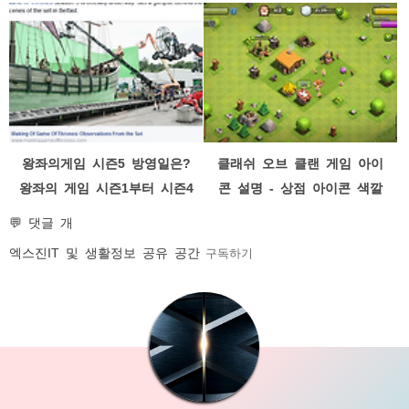
비율
왕좌의게임 시즌5 방영일은?
클래쉬 오브 클랜 게임 아이
왕좌의 게임 시즌1부터 시즌4
콘 설명 - 상점 아이콘 색깔
방영일로 보니...
트로피
💬 댓글 개
엑스진
IT 및 생활정보 공유 공간
구독하기