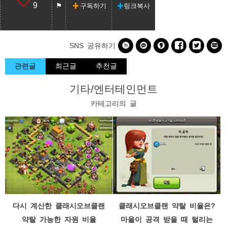
9
구독하기
링크복사






SNS 공유하기
관련글
최근글
추천글
기타/엔터테인먼트
카테고리의 글
다시 계산한 클래시오브클랜
클래시오브클랜 약탈 비율은?
약탈 가능한 자원 비율
마을이 공격 받을 때 털리는