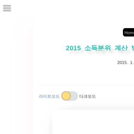
본
문
으
로
Hom
바
로
2015 소득분위 계산 
가
2015. 1.
기