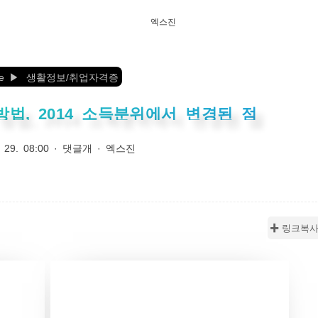
엑스진
e
생활정보/취업자격증
방법, 2014 소득분위에서 변경된 점
 29. 08:00
·
댓글개
·
엑스진
✚ 링크복