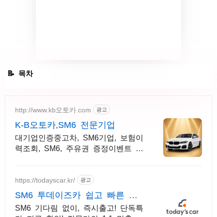
SM6 가격
http://www.kb오토카.com
광고
K-B오토카,SM6 전문기업
대기업인증중고차, SM6기업, 보험이
력조회, SM6, 주유권 증정이벤트 인
증중고차 7만대이상! 찾아가는 홈서
비스! 낮은 할부이자율, 24시간실매
물전산연동
https://todayscar.kr/
광고
SM6 투데이즈카 쉽고 빠른 온
라인 견적
SM6 기다림 없이, 즉시출고! 단독특