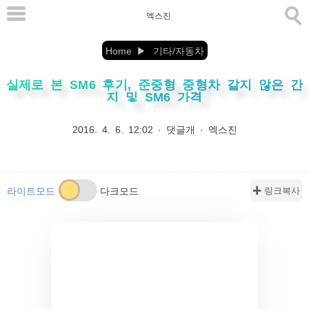
본
엑스진
문
으
Home
기타/자동차
로
실제로 본 SM6 후기, 준중형 중형차 같지 않은 간
바
지 및 SM6 가격
로
가
2016. 4. 6. 12:02
·
댓글개
·
엑스진
기
✚ 링크복사