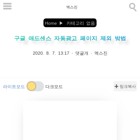
본
엑스진
문
으
Home
카테고리 없음
로
구글 애드센스 자동광고 페이지 제외 방법
바
로
2020. 8. 7. 13:17
·
댓글개
·
엑스진
가
기
✚ 링크복사