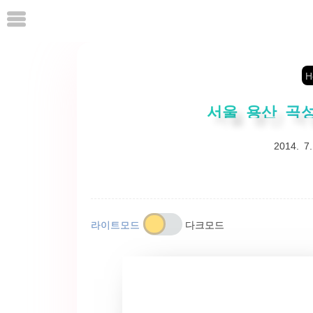
본
문
으
로
H
바
로
서울 용산 곡성
가
2014. 7.
기