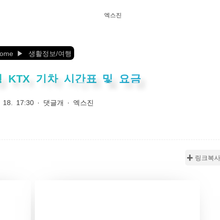
엑스진
ome
생활정보/여행
 KTX 기차 시간표 및 요금
 18. 17:30
·
댓글개
·
엑스진
✚ 링크복