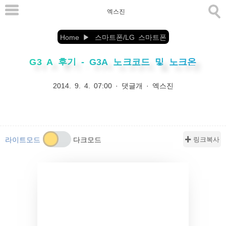
본
엑스진
문
으
Home
스마트폰/LG 스마트폰
로
G3 A 후기 - G3A 노크코드 및 노크온
바
로
2014. 9. 4. 07:00
·
댓글개
·
엑스진
가
기
✚ 링크복사