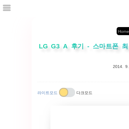
본
문
으
로
Home
바
로
LG G3 A 후기 - 스마트폰
가
기
2014. 9.