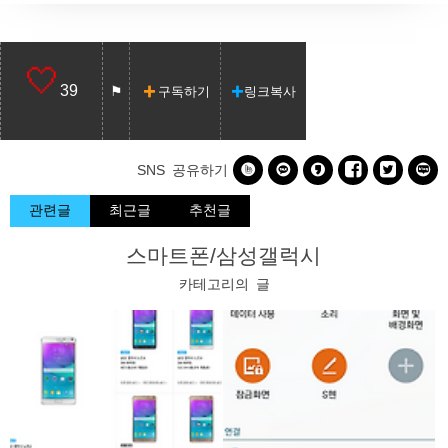
39
구독하기
링크복사






SNS 공유하기
관련글
최근글
추천글
스마트폰/삼성갤럭시
카테고리의 글