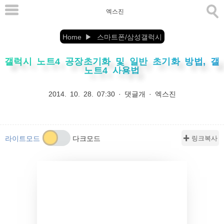
본
엑스진
문
으
Home
스마트폰/삼성갤럭시
로
갤럭시 노트4 공장초기화 및 일반 초기화 방법, 갤
바
노트4 사용법
로
가
2014. 10. 28. 07:30
·
댓글개
·
엑스진
기
✚ 링크복사