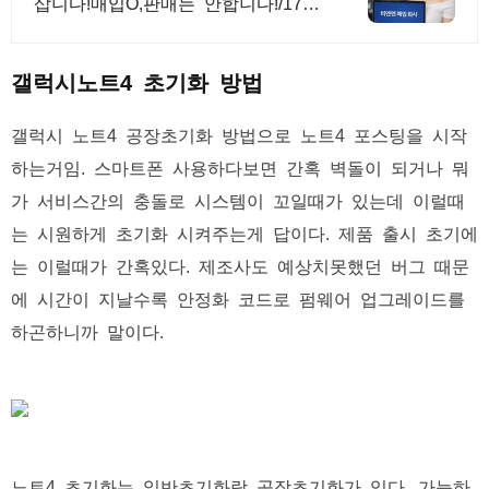
삽니다!매입O,판매는 안합니다!/17년
된 회사 저희가 고객님의 노트북,맥
북,태블릿PC를 삽니다! 매입O판매X
/2015년식이후
갤럭시노트4 초기화 방법
갤럭시 노트4 공장초기화 방법으로 노트4 포스팅을 시작
하는거임. 스마트폰 사용하다보면 간혹 벽돌이 되거나 뭐
가 서비스간의 충돌로 시스템이 꼬일때가 있는데 이럴때
는 시원하게 초기화 시켜주는게 답이다. 제품 출시 초기에
는 이럴때가 간혹있다. 제조사도 예상치못했던 버그 때문
에 시간이 지날수록 안정화 코드로 펌웨어 업그레이드를
하곤하니까 말이다.
노트4 초기화는 일반초기화랑 공장초기화가 있다. 가능하