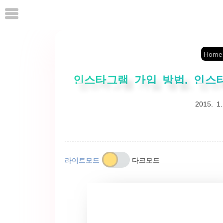
본
문
으
로
Home
바
로
인스타그램 가입 방법, 인스
가
2015. 1.
기