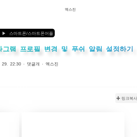
엑스진
스마트폰/스마트폰어플
타그램 프로필 변경 및 푸쉬 알림 설정하기
 29. 22:30
·
댓글개
·
엑스진
✚ 링크복