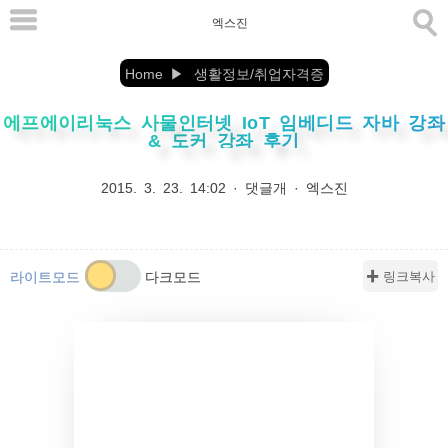
본
엑스진
문
으
Home
생활정보/취업자격증
로
에프에이리눅스 사물인터넷 IoT 임베디드 자바 강좌
바
& 도커 강좌 후기
로
가
2015. 3. 23. 14:02
·
댓글개
·
엑스진
기
✚ 링크복사