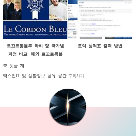
르꼬르동블루 학비 및 국가별
토익 성적표 출력 방법
과정 비교, 해외 르꼬르동블
루 vs 한국 르꼬르동블루
💬 댓글 개
엑스진
IT 및 생활정보 공유 공간
구독하기