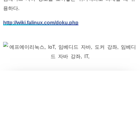
용하다.
http://wiki.falinux.com/doku.php