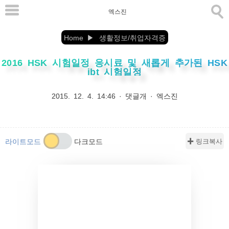
본
엑스진
문
으
Home
생활정보/취업자격증
로
2016 HSK 시험일정 응시료 및 새롭게 추가된 HSK
바
ibt 시험일정
로
가
2015. 12. 4. 14:46
·
댓글개
·
엑스진
기
✚ 링크복사