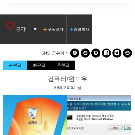
공감
구독하기
링크복사






SNS 공유하기
관련글
최근글
추천글
컴퓨터/윈도우
카테고리의 글