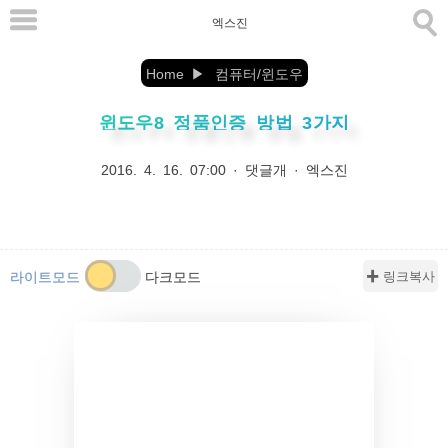
본
엑스진
문
으
Home
컴퓨터/윈도우
로
윈도우8 정품인증 방법 3가지
바
로
2016. 4. 16. 07:00
·
댓글개
·
엑스진
가
기
✚ 링크복사