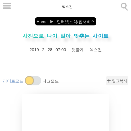
본
엑스진
문
으
Home
인터넷소식/웹서비스
로
사진으로 나이 알아 맞추는 사이트
바
로
2019. 2. 28. 07:00
·
댓글개
·
엑스진
가
기
✚ 링크복사