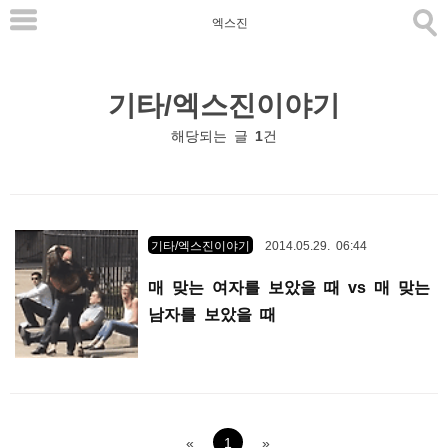
본
엑스진
문
으
기타/엑스진이야기
로
바
해당되는 글
1
건
로
가
기
기타/엑스진이야기
2014.05.29. 06:44
매 맞는 여자를 보았을 때 vs 매 맞는
남자를 보았을 때
«
1
»