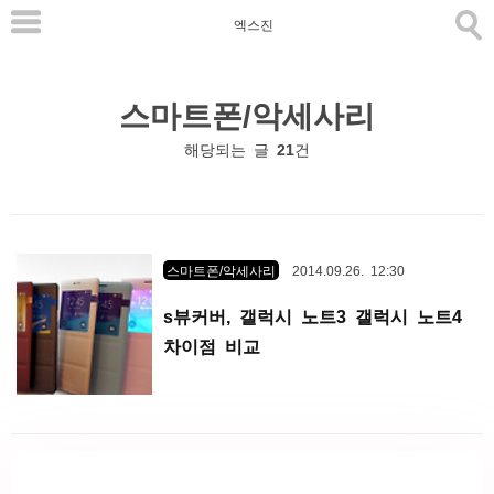
본
엑스진
문
으
스마트폰/악세사리
로
바
해당되는 글
21
건
로
가
기
스마트폰/악세사리
2014.09.26. 12:30
s뷰커버, 갤럭시 노트3 갤럭시 노트4
차이점 비교