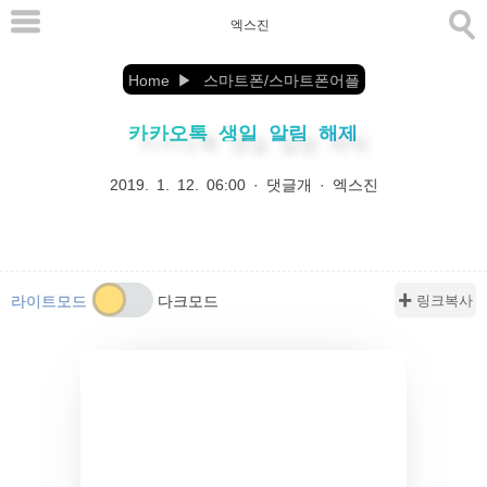
본
엑스진
문
으
Home
스마트폰/스마트폰어플
로
카카오톡 생일 알림 해제
바
로
2019. 1. 12. 06:00
·
댓글개
·
엑스진
가
기
✚ 링크복사