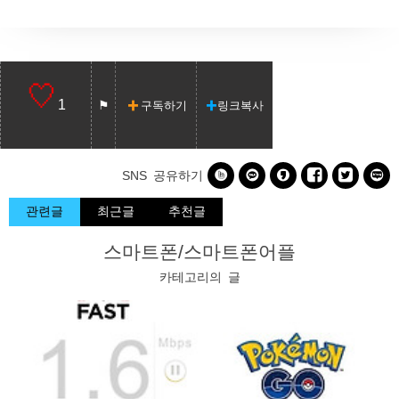
1
구독하기
링크복사






SNS 공유하기
관련글
최근글
추천글
스마트폰/스마트폰어플
카테고리의 글