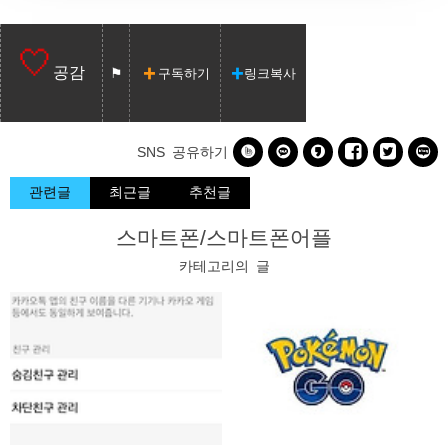
공감
구독하기
링크복사






SNS 공유하기
관련글
최근글
추천글
스마트폰/스마트폰어플
카테고리의 글