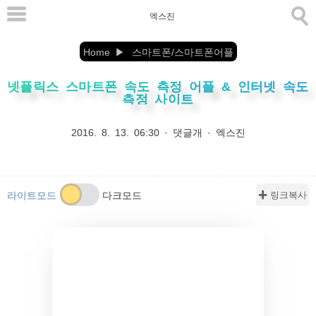
본
엑스진
문
으
Home
스마트폰/스마트폰어플
로
넷플릭스 스마트폰 속도 측정 어플 & 인터넷 속도
바
측정 사이트
로
가
2016. 8. 13. 06:30
·
댓글개
·
엑스진
기
✚ 링크복사