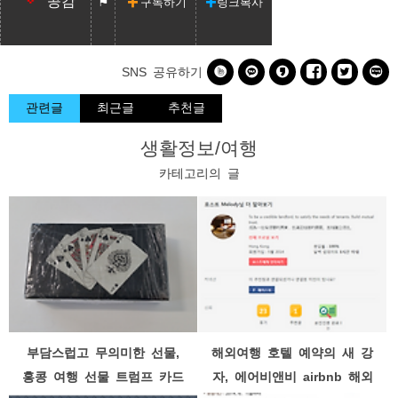
공감
구독하기
링크복사






SNS 공유하기
관련글
최근글
추천글
생활정보/여행
카테고리의 글
부담스럽고 무의미한 선물,
해외여행 호텔 예약의 새 강
홍콩 여행 선물 트럼프 카드
자, 에어비앤비 airbnb 해외