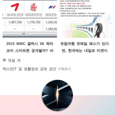
주사위 세트
숙소 아파트 민박
2015 MWC 갤럭시 S5 옥타
유럽여행 유레일 패스가 있다
코어 스마트폰 공개될까? 바
면, 한국에는 내일로 티켓이
르셀로나 비행기 가격 비교
있다! 내일로 누리로 하나로
💬 댓글 개
기차여행 티켓
엑스진
IT 및 생활정보 공유 공간
구독하기