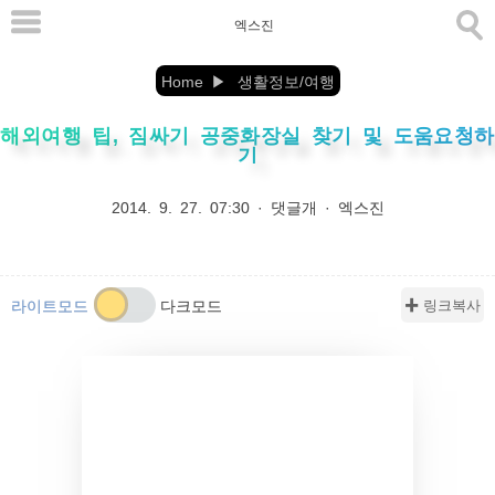
본
엑스진
문
으
Home
생활정보/여행
로
해외여행 팁, 짐싸기 공중화장실 찾기 및 도움요청하
바
기
로
가
2014. 9. 27. 07:30
·
댓글개
·
엑스진
기
✚ 링크복사