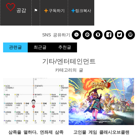
공감
구독하기
링크복사






SNS 공유하기
관련글
최근글
추천글
기타/엔터테인먼트
카테고리의 글
삼족을 멸하다, 연좌제 삼족
고인물 게임 클래시오브클랜