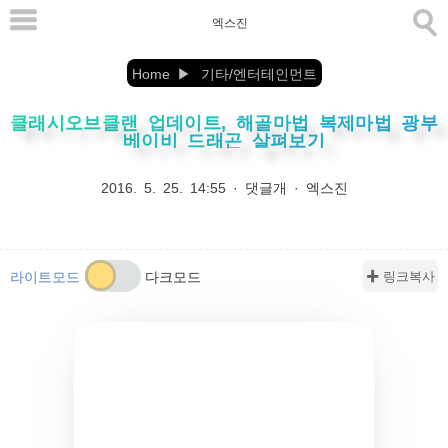
본
엑스진
문
으
Home
기타/엔터테인먼트
로
클래시오브클랜 업데이트, 해골마법 복제마법 광부
바
베이비 드래곤 살펴보기
로
가
2016. 5. 25. 14:55
·
댓글개
·
엑스진
기
✚ 링크복사