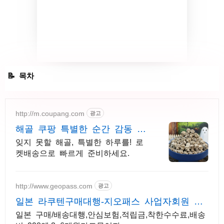
클래시오브클랜 해골마법 복제마법
http://m.coupang.com
광고
클래시오브클랜 베이비 드래곤 / 광부
해골 쿠팡 특별한 순간 감동 선
물
잊지 못할 해골, 특별한 하루를! 로
켓배송으로 빠르게 준비하세요.
http://www.geopass.com
광고
일본 라쿠텐구매대행-지오패스 사업자회원 특
별혜택
일본 구매/배송대행,안심보험,적립금,착한수수료,배송