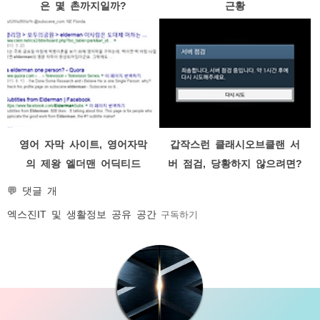
은 몇 촌까지일까?
근황
영어 자막 사이트, 영어자막
갑작스런 클래시오브클랜 서
의 제왕 엘더맨 어딕티드
버 점검, 당황하지 않으려면?
elderman addic7ed
💬 댓글 개
엑스진
IT 및 생활정보 공유 공간
구독하기