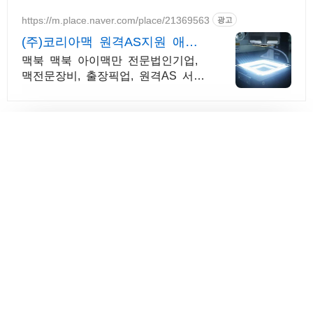
걱정 없이 쿠팡에서 구매하세요.
https://m.place.naver.com/place/21369563
광고
(주)코리아맥 원격AS지원 애플
정식자격보유 신속출장점검
맥북 맥북 아이맥만 전문법인기업,
맥전문장비, 출장픽업, 원격AS 서울,
경기, 인천 일부지역 당일 출장, 픽
업전문엔지니어 대기