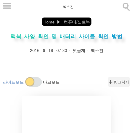
본
엑스진
문
으
Home
컴퓨터/노트북
로
맥북 사양 확인 및 배터리 사이클 확인 방법
바
로
2016. 6. 18. 07:30
·
댓글개
·
엑스진
가
기
✚ 링크복사