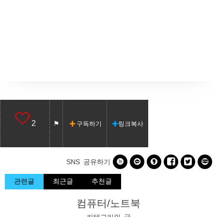
2
구독하기
링크복사






SNS 공유하기
관련글
최근글
추천글
컴퓨터/노트북
카테고리의 글