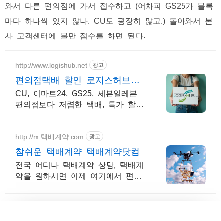
와서 다른 편의점에 가서 접수하고 (어차피 GS25가 블록
마다 하나씩 있지 않나. CU도 굉장히 많고.) 돌아와서 본
사 고객센터에 불만 접수를 하면 된다.
http://www.logishub.net
광고
편의점택배 할인 로지스허브
365일 편의점택배 예약!
CU, 이마트24, GS25, 세븐일레븐
편의점보다 저렴한 택배, 특가 할인
중
http://m.택배계약.com
광고
참쉬운 택배계약 택배계약닷컴
전국 어디나 택배계약 상담, 택배계
약을 원하시면 이제 여기에서 편하
게 상담하세요