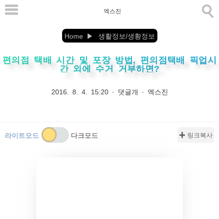
본
엑스진
문
으
Home
생활정보/생황정보
로
편의점 택배 시간 및 포장 방법, 편의점택배 픽업시
바
간 외에 수거 거부하면?
로
가
2016. 8. 4. 15:20
·
댓글개
·
엑스진
기
✚ 링크복사