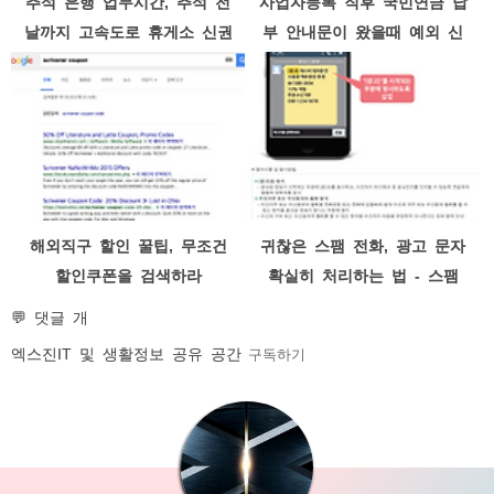
추석 은행 업무시간, 추석 전
사업자등록 직후 국민연금 납
날까지 고속도로 휴게소 신권
부 안내문이 왔을때 예외 신
교환 및 은행업무 가능
청 방법
해외직구 할인 꿀팁, 무조건
귀찮은 스팸 전화, 광고 문자
할인쿠폰을 검색하라
확실히 처리하는 법 - 스팸
신고로 벌금 먹이기
💬 댓글 개
엑스진
IT 및 생활정보 공유 공간
구독하기