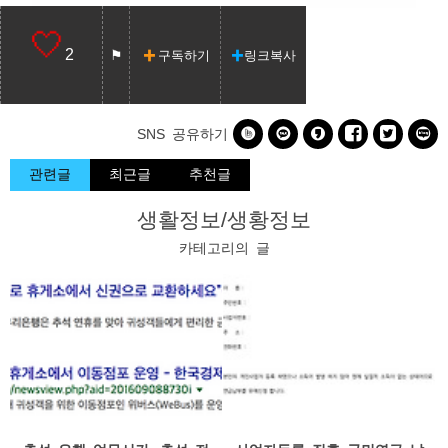
2
구독하기
링크복사






SNS 공유하기
관련글
최근글
추천글
생활정보/생황정보
카테고리의 글