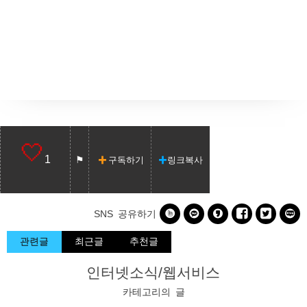
1
구독하기
링크복사






SNS 공유하기
관련글
최근글
추천글
인터넷소식/웹서비스
카테고리의 글