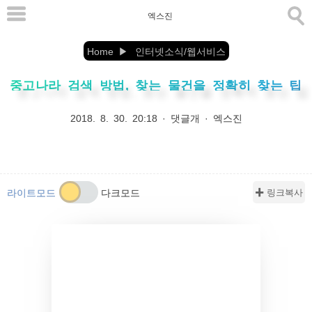
본
엑스진
문
으
Home
인터넷소식/웹서비스
로
중고나라 검색 방법, 찾는 물건을 정확히 찾는 팁
바
로
2018. 8. 30. 20:18
·
댓글개
·
엑스진
가
기
✚ 링크복사