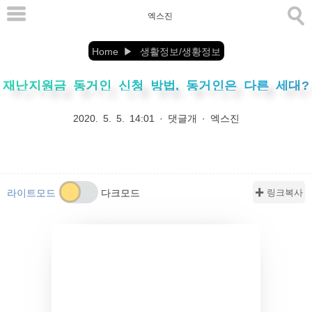
본
엑스진
문
으
Home
생활정보/생황정보
로
재난지원금 동거인 신청 방법, 동거인은 다른 세대?
바
로
2020. 5. 5. 14:01
·
댓글개
·
엑스진
가
기
✚ 링크복사