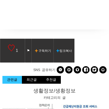
1
구독하기
링크복사






SNS 공유하기
관련글
최근글
추천글
생활정보/생황정보
카테고리의 글