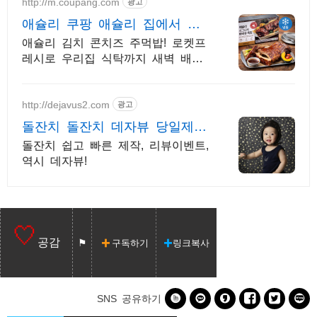
http://m.coupang.com
광고
애슐리 쿠팡 애슐리 집에서 즐
겨요
애슐리 김치 콘치즈 주먹밥! 로켓프
레시로 우리집 식탁까지 새벽 배송!
자취생, 직장인 고민 해결! 10종 볶
음밥으로 질리지 않는 맛을!
http://dejavus2.com
광고
돌잔치 돌잔치 데자뷰 당일제작
초스피드 고퀄영상
돌잔치 쉽고 빠른 제작, 리뷰이벤트,
역시 데자뷰!
공감
구독하기
링크복사






SNS 공유하기