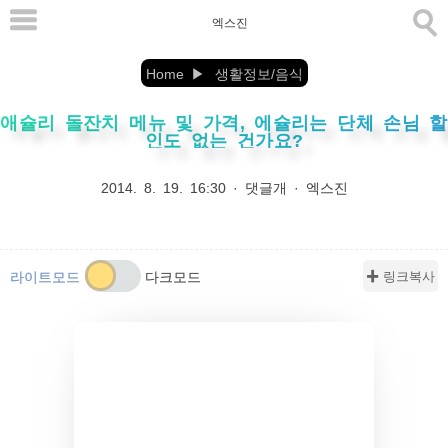
본
엑스진
문
으
Home
생활정보/음식
로
애슐리 돌잔치 메뉴 및 가격, 에슐리는 단체 손님 할
바
인도 없는 건가요?
로
가
2014. 8. 19. 16:30
·
댓글개
·
엑스진
기
✚ 링크복사