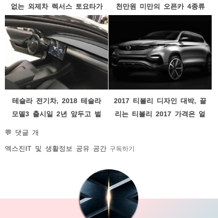
없는 외제차 렉서스 토요타가
천만원 미만의 오픈카 4종류
갑?
테슬라 전기차, 2018 테슬라
2017 티볼리 디자인 대박, 끌
모델3 출시일 2년 앞두고 벌
리는 티볼리 2017 가격은 얼
써부터 후끈
마일까?
💬 댓글 개
엑스진
IT 및 생활정보 공유 공간
구독하기