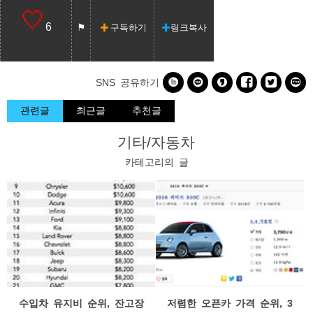
6
구독하기
링크복사






SNS 공유하기
관련글
최근글
추천글
기타/자동차
카테고리의 글
수입차 유지비 순위, 잔고장
저렴한 오픈카 가격 순위, 3