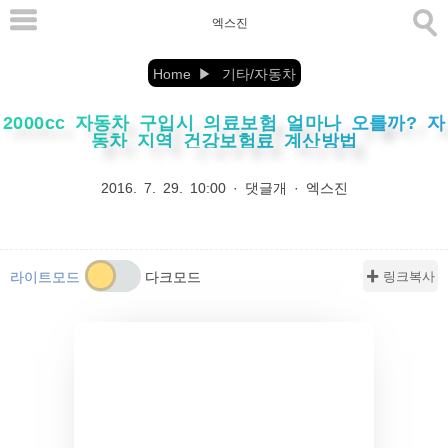
본
엑스진
문
으
Home
기타/자동차
로
2000cc 자동차 구입시 의료보험 얼마나 오를까? 자
바
동차 지역 건강보험료 계산방법
로
가
2016. 7. 29. 10:00
·
댓글개
·
엑스진
기
✚ 링크복사