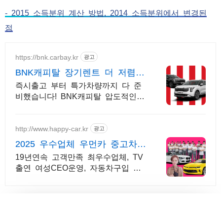
- 2015 소득분위 계산 방법, 2014 소득분위에서 변경된
점
https://bnk.carbay.kr
광고
BNK캐피탈 장기렌트 더 저렴하
게 계약하고
즉시출고 부터 특가차량까지 다 준
비했습니다! BNK캐피탈 압도적인
추가할인 적용. BNK에서 자랑하는
7일이내 빠른출고, 할인 + 추가할인
으로 더 저렴한 견적!
http://www.happy-car.kr
광고
2025 우수업체 우먼카 중고차는
최우수모범업체에서!
19년연속 고객만족 최우수업체, TV
출연 여성CEO운영, 자동차구입 실
매물 5만대 2009~2024년 우수 고객
만족 업체. 네티즌 선정 최우수 홈
페이지!