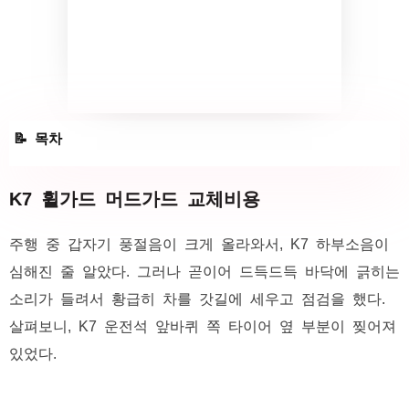
K7 휠가드 머드가드 교체비용
K7 휠가드 머드가드 교체비용
휠가드 파손
주행 중 갑자기 풍절음이 크게 올라와서, K7 하부소음이
k7 휠가드 수리비용 및 수리시간
심해진 줄 알았다. 그러나 곧이어 드득드득 바닥에 긁히는
소리가 들려서 황급히 차를 갓길에 세우고 점검을 했다.
살펴보니, K7 운전석 앞바퀴 쪽 타이어 옆 부분이 찢어져
있었다.