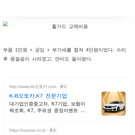
부품 1만원 + 공임 + 부가세를 합쳐 4만원이었다. 수리
후 풍절음이 사라졌고, 연비도 돌아왔다.
http://www.kb오토카.com
광고
K-B오토카,K7 전문기업
대기업인증중고차, K7기업, 보험이
력조회, K7, 주유권 증정이벤트 인
증중고차 7만대이상! 찾아가는 홈서
비스! 낮은 할부이자율, 24시간실매
물전산연동
https://carone.co.kr
광고