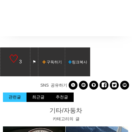
3
구독하기
링크복사






SNS 공유하기
관련글
최근글
추천글
기타/자동차
카테고리의 글