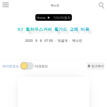
본
엑스진
문
으
Home
기타/자동차
로
K7 휠하우스커버 휠가드 교체 비용
바
로
2020. 9. 8. 07:00
·
댓글개
·
엑스진
가
기
✚ 링크복사