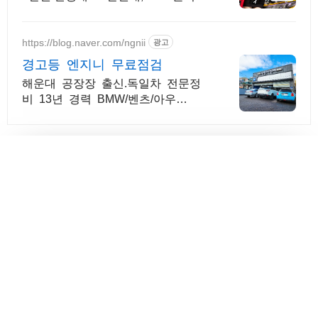
20만원 엔진오일 7만원, 에어컨충전
구냉매3만원/신냉매 10만원대, DPF
클리닝 20만원
https://blog.naver.com/ngnii
광고
경고등 엔지니 무료점검
해운대 공장장 출신.독일차 전문정
비 13년 경력 BMW/벤츠/아우
디/VW/MINI 엔진 수리 전문. 대차
지원.