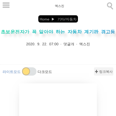
본
엑스진
문
으
Home
기타/자동차
로
초보운전자가 꼭 알아야 하는 자동차 계기판 경고등
바
로
2020. 9. 22. 07:00
·
댓글개
·
엑스진
가
기
✚ 링크복사