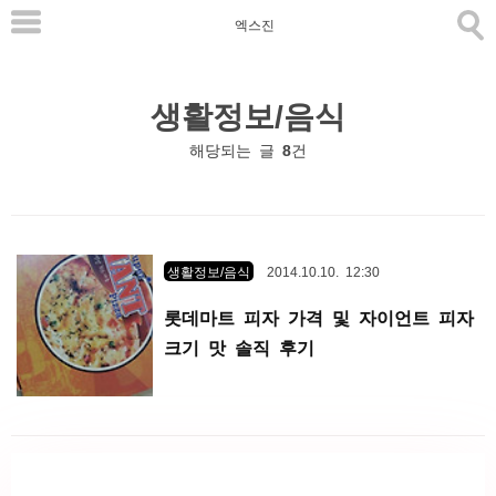
본
엑스진
문
으
생활정보/음식
로
바
해당되는 글
8
건
로
가
기
생활정보/음식
2014.10.10. 12:30
롯데마트 피자 가격 및 자이언트 피자
크기 맛 솔직 후기