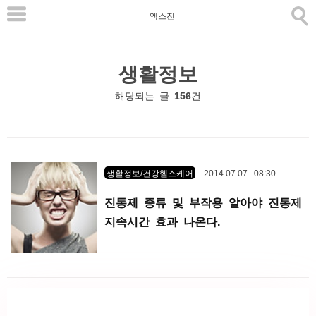
본
엑스진
문
으
생활정보
로
바
해당되는 글
156
건
로
가
기
생활정보/건강헬스케어
2014.07.07. 08:30
진통제 종류 및 부작용 알아야 진통제
지속시간 효과 나온다.