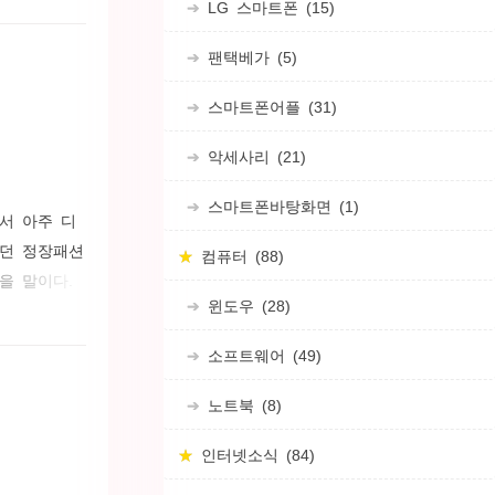
LG 스마트폰
(15)
 내가 왁스
제품이 비싸
팬택베가
(5)
스마트폰어플
(31)
악세사리
(21)
스마트폰바탕화면
(1)
서 아주 디
있던 정장패션
컴퓨터
(88)
을 말이다.
윈도우
(28)
는 낵타이
타이 매듭에
소프트웨어
(49)
가장 많이 이
노트북
(8)
인터넷소식
(84)