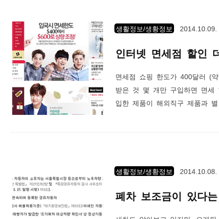
이 나있다. 국내 스타들 중에는 
생활정보/생황정보
2014.10.09.
인터넷 면세점 할인 더
면세점 쇼핑 한도가 400달러 (약
받은 것 몇 개만 구입하면 면세
입한 제품이 해외직구 제품과 별
면세점 할인 쇼핑을 했는데, 한
할인 받는 방법을 꼼꼼히 챙기자
세점, 신라 인터넷 면세점 모두
다. 500달러 이상 구매시 75달러 
생활정보/생황정보
2014.10.08.
폐차 보조금이 있다는 
새차도 알아보고 있지만, 오래된 