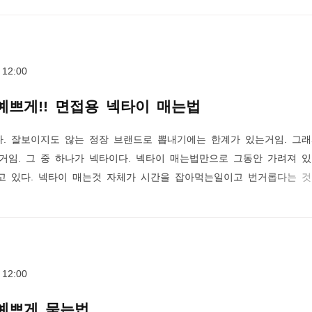
잘 되는것은 아니었다. 미용실에서는 이러저리 잘도 스타일링 해주는데
스타일링 만큼 안나온다. 예전까지만 해도 미용실에서 사용하는 왁스 
 미용실에서도 일반적으로 ..
 12:00
예쁘게!! 면접용 넥타이 매는법
. 잘보이지도 않는 정장 브랜드로 뽑내기에는 한계가 있는거임. 그래
거임. 그 중 하나가 넥타이다. 넥타이 매는법만으로 그동안 가려져 
알고 있다. 넥타이 매는것 자체가 시간을 잡아먹는일이고 번거롭다는 것
 많이 나오는데 매듭이 그냥 천편일률적이다. 그래서 직접 만들어보
이 매는법은 기본적으로 몇가지가 있다. 가장 대표적인 묶는법이 넥
하프 윈저노트, 더블노트 등이 있다. 아마도 직장인이라면 이4가지를 
쓰는 매듭이라서 개성을 표출..
 12:00
 예쁘게 묶는법