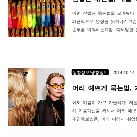
이런 신발끈 묶는법을 모아봤다.
패션적으로 완성을 못하나? 그런
승부를 봐야하는거임. 디테일한 
가? 이제 가을로 접어들었으니 
자. 이왕이면 신발도 예쁘면 좋
화가 아까워서 새로 사기 뭐하다
꿔줘도 신발의 느낌이 확~ 살아난
생활정보/생황정보
2014.10.14.
머리 예쁘게 묶는법, 
이제 여름이 가고 가을이다. 계
해 가을패션을 위해서 머리 예쁘
추천해보겠음. 이에 더해서 취
임. 2014 헤어스타일 무엇이 
은 약간은 보이시한 짧은 보브 단