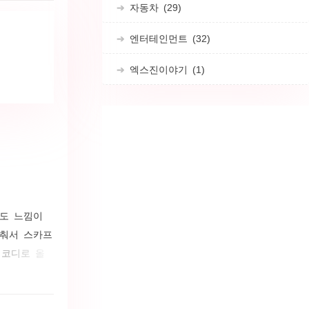
자동차
(29)
행을 하기도
엔터테인먼트
(32)
엑스진이야기
(1)
아도 느낌이
맞춰서 스카프
 코디로 올
말 잘 접목
의 다이애나
쟁이로 소문