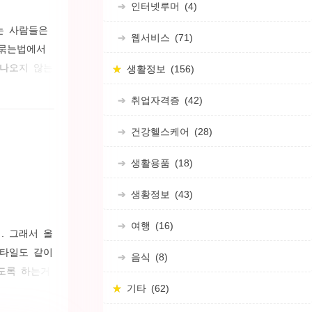
인터넷루머
(4)
는 사람들은
웹서비스
(71)
 묶는법에서
 나오지 않는
생활정보
(156)
는법 알아보
취업자격증
(42)
혀둔 컨버스
 신발끈만 바
건강헬스케어
(28)
생활용품
(18)
생황정보
(43)
여행
(16)
. 그래서 올
스타일도 같이
음식
(8)
도록 하는거
기타
(62)
 헤어 스타일
리다. 보브