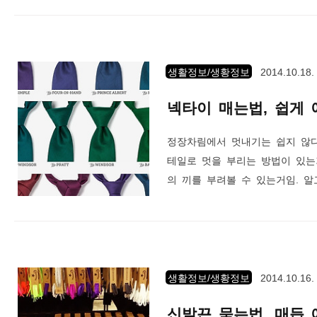
로 머리 스타일링 할때도 그리 
로 머리 손질하면 미용실 왁스 
기 때문이라고 생각했다. 그러나
생활정보/생황정보
2014.10.18.
넥타이 매는법, 쉽게 
정장차림에서 멋내기는 쉽지 않다
테일로 멋을 부리는 방법이 있는
의 끼를 부려볼 수 있는거임. 
그래서 요즘 지퍼형식의 넥타이가
매듭 디자인이 필요한거임. 넥타
따라서 플래인 노트, 윈저노트, 
용할 꺼다. 하지만 너무 흔하게 
생활정보/생황정보
2014.10.16.
신발끈 묶는법, 매듭