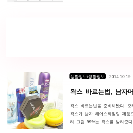
올해 2014년에 미리감치 증빙
소득공제 대상 / 소득공제 비 
험료, 장애인 전용 보장성 보험
러나 시력보정용 안경 구입 비용이
생활정보/생황정보
2014.10.19.
왁스 바르는법, 남자
왁스 바르는법을 준비해봤다. 오
왁스가 남자 헤어스타일링 제품으
라 그럼 99%는 왁스를 발라준다
스 바르는법을 익혀야 하는 시대