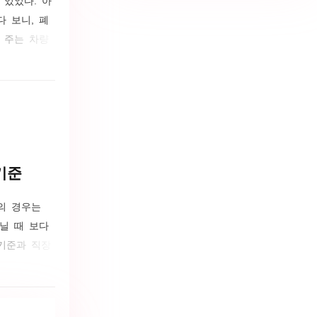
 보니, 폐
 주는 차량
기준 이내인
. 차가 오
차인지도 꼼
기준
의 경우는
닐 때 보다
기준과 직장
에서는 상당
. 2014년
잡하니, 직접