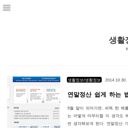
본
문
으
로
바
생활
로
가
기
생활정보/생황정보
2014.10.30.
연말정산 쉽게 하는 
9월 말이 되어가면, 퍼뜩 한 해
는 어떻게 마무리할 지 생각도 
번 생각해보게 된다. 연말정산 