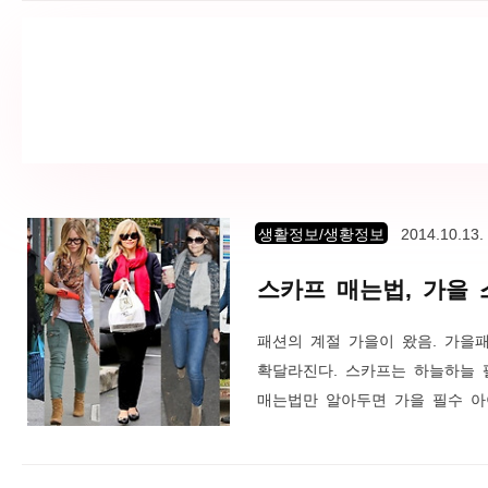
단발컷 뿐만 아니라 히피펌도 같
해서 부드러운 웨이브를 많이 사용
생활정보/생황정보
2014.10.13.
스카프 매는법, 가을
패션의 계절 가을이 왔음. 가을
확달라진다. 스카프는 하늘하늘 
매는법만 알아두면 가을 필수 아
가을 패션을 완성시켜보자. 스카
시키고 전세계적으로 스카프 열풍
비 또한 스카프 연출의 달인이었