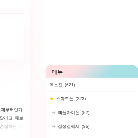
. 연말정산
반 보장성 보
가능하다. 그
엑스진
(621)
스마트폰
(223)
언제부터인가
애플아이폰
(52)
라달라고 해보
 손질하면 왁
삼성갤럭시
(96)
론 예전에 젤