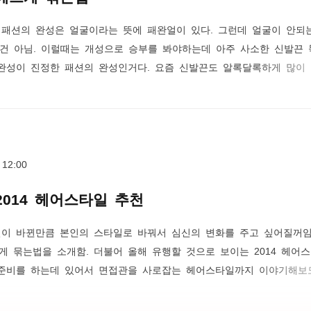
 패션의 완성은 얼굴이라는 뜻에 패완얼이 있다. 그런데 얼굴이 안되
건 아님. 이럴때는 개성으로 승부를 봐야하는데 아주 사소한 신발끈
완성이 진정한 패션의 완성인거다. 요즘 신발끈도 알록달록하게 많이
목높은 컨버스 단화의 계절이 왔다. 컨버스화 신발끈 매듭 예쁘게 묶
은거임. 그런데 6만원 정도되는 컨버스와 막상 사려고 하니까 집에 묵
. 그러면 신발끈 색깔로 차별화를 둘수있는 거임. 알록달록한 색상의
다. 컨버스화가 아니더라도 나이..
 12:00
2014 헤어스타일 추천
절이 바뀐만큼 본인의 스타일로 바꿔서 심신의 변화를 주고 싶어질꺼임
게 묶는법을 소개함. 더불어 올해 유행할 것으로 보이는 2014 헤어
업준비를 하는데 있어서 면접관을 사로잡는 헤어스타일까지 이야기해보
유행일 될까? 작년과 큰 차이는 없을 듯하다. 2013년에 유행했던 가을
발컷이 유행했다. 송혜교, 한가인, 성유리 등이 시도했던 바로 그 머