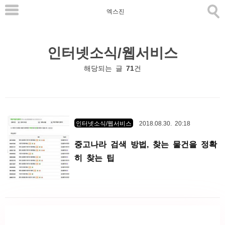
본
엑스진
문
으
인터넷소식/웹서비스
로
바
해당되는 글
71
건
로
가
기
인터넷소식/웹서비스
2018.08.30. 20:18
중고나라 검색 방법, 찾는 물건을 정확
히 찾는 팁