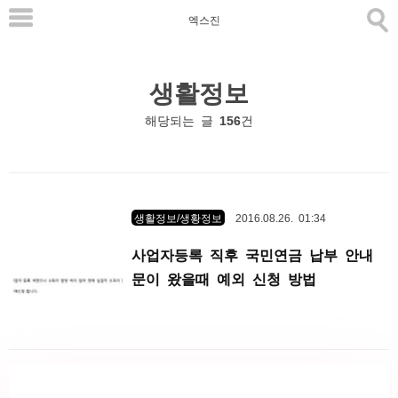
본
엑스진
문
으
생활정보
로
바
해당되는 글
156
건
로
가
기
생활정보/생황정보
2016.08.26. 01:34
사업자등록 직후 국민연금 납부 안내
문이 왔을때 예외 신청 방법