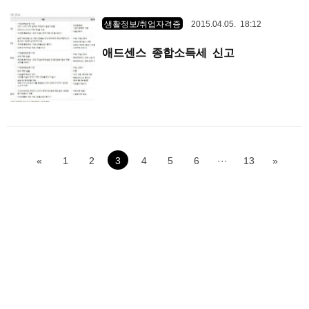
생활정보/취업자격증
2015.04.05. 18:12
애드센스 종합소득세 신고
«
1
2
3
4
5
6
···
13
»